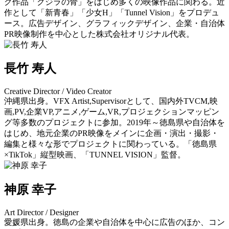
グ作品「クジラの骨」をはじめ多くの映像作品に関わる。近
作として「新青春」「少女H」「Tunnel Vision」をプロデュ
ース。広告デザイン、グラフィックデザイン、企業・自治体
PR映像制作を中心とした株式会社オリジナル代表。
長竹 寿人
Creative Director / Video Creator
沖縄県出身。VFX Artist,Supervisorとして、国内外TVCM,映
画,PV,企業VP,アニメ,ゲーム,VR,プロジェクションマッピン
グ等多数のプロジェクトに参加。2019年～徳島県や自治体を
はじめ、地元企業のPR映像をメインに企画・演出・撮影・
編集と様々な形でプロジェクトに関わっている。「徳島県
×TikTok」縦型映画、「TUNNEL VISION」監督。
神原 幸子
Art Director / Designer
愛媛県出身。徳島の企業や自治体を中心に広告のほか、コン